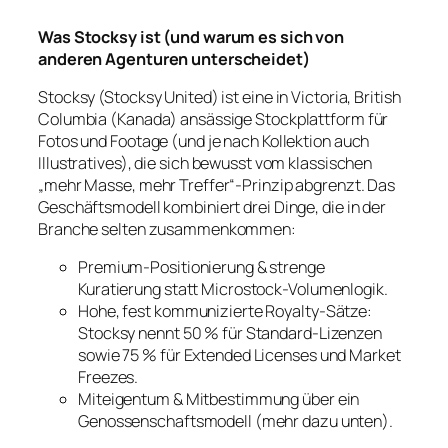
Was Stocksy ist (und warum es sich von
anderen Agenturen unterscheidet)
Stocksy (Stocksy United) ist eine in Victoria, British
Columbia (Kanada) ansässige Stockplattform für
Fotos und Footage (und je nach Kollektion auch
Illustratives), die sich bewusst vom klassischen
„mehr Masse, mehr Treffer“-Prinzip abgrenzt. Das
Geschäftsmodell kombiniert drei Dinge, die in der
Branche selten zusammenkommen:
Premium-Positionierung & strenge
Kuratierung statt Microstock-Volumenlogik.
Hohe, fest kommunizierte Royalty-Sätze:
Stocksy nennt 50 % für Standard-Lizenzen
sowie 75 % für Extended Licenses und Market
Freezes.
Miteigentum & Mitbestimmung über ein
Genossenschaftsmodell (mehr dazu unten).