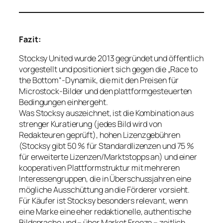
Fazit:
Stocksy United wurde 2013 gegründet und öffentlich
vorgestellt und positioniert sich gegen die „Race to
the Bottom“-Dynamik, die mit den Preisen für
Microstock-Bilder und den plattformgesteuerten
Bedingungen einhergeht.
Was Stocksy auszeichnet, ist die Kombination aus
strenger Kuratierung (jedes Bild wird von
Redakteuren geprüft), hohen Lizenzgebühren
(Stocksy gibt 50 % für Standardlizenzen und 75 %
für erweiterte Lizenzen/Marktstopps an) und einer
kooperativen Plattformstruktur mit mehreren
Interessengruppen, die in Überschussjahren eine
mögliche Ausschüttung an die Förderer vorsieht.
Für Käufer ist Stocksy besonders relevant, wenn
eine Marke eine eher redaktionelle, authentische
Bildsprache und – über Market Freeze – zeitlich