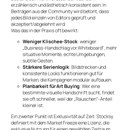
erzählerisch und ästhetisch konsistent sein. In
Beiträgen aus der Community wird betont, dass
jedes Bild einzeln von Editors geprüft und
akzeptiert/abgelehnt wird.
Was das in der Praxis oft bewirkt:
Weniger Klischee-Stock
: weniger
„Business-Handschlag vor Whiteboard“, mehr
situative Momente, echte Umgebungen,
subtile Gesten.
Stärkere Serienlogik
: Bildstrecken und
konsistente Looks funktionieren gut für
Marken, die Kampagnen modular aufbauen.
Planbarkeit für Art Buying
: Wer eine
bestimmte visuelle Handschrift sucht, findet
sie oft schneller, weil der „Rauschen“-Anteil
kleiner ist.
Ein zweiter Punkt ist Exklusivität auf Zeit: Stocksy
definiert mit dem Market Freeze eine Lizenz, die
exklusive Nutzung für einen gewählten Zeitraum