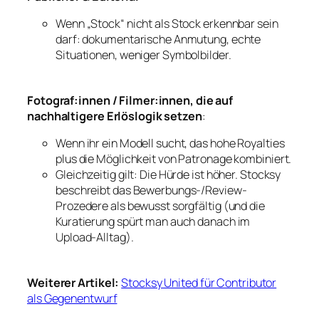
Wenn „Stock“ nicht als Stock erkennbar sein
darf: dokumentarische Anmutung, echte
Situationen, weniger Symbolbilder.
Fotograf:innen / Filmer:innen, die auf
nachhaltigere Erlöslogik setzen
:
Wenn ihr ein Modell sucht, das hohe Royalties
plus die Möglichkeit von Patronage kombiniert.
Gleichzeitig gilt: Die Hürde ist höher. Stocksy
beschreibt das Bewerbungs-/Review-
Prozedere als bewusst sorgfältig (und die
Kuratierung spürt man auch danach im
Upload-Alltag).
Weiterer Artikel:
Stocksy United für Contributor
als Gegenentwurf