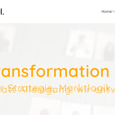
Home
M
ransformation i
Strategie, Marktlogik 
Strategie, Marktlogik 
Strategie, Marktlogik 
für Haltung, Entscheidu
für Haltung, Entscheidu
für Haltung, Entscheidu
tt Alleingang: wir ent
tt Alleingang: wir ent
tt Alleingang: wir ent
FOLIO REVIEW: repräsen
FOLIO REVIEW: repräsen
FOLIO REVIEW: repräsen
ING & FEEDBACK für ei
ING & FEEDBACK für ei
ING & FEEDBACK für ei