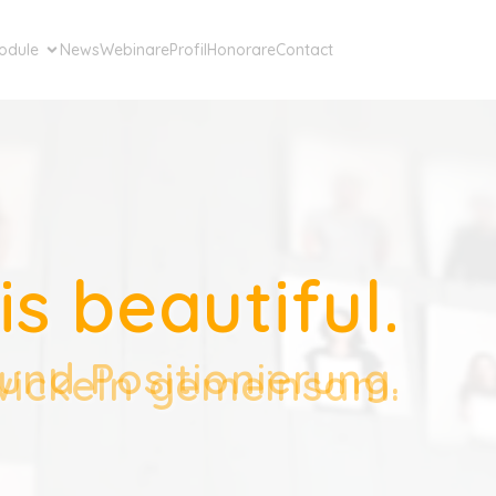
odule
News
Webinare
Profil
Honorare
Contact
s beautiful.
und Positionierung.
und Positionierung.
und Positionierung.
ngen und Auftritt.
ngen und Auftritt.
ngen und Auftritt.
wickeln gemeinsam.
wickeln gemeinsam.
wickeln gemeinsam.
tativ authentisch.
tativ authentisch.
tativ authentisch.
ne Neuausrichtung.
ne Neuausrichtung.
ne Neuausrichtung.